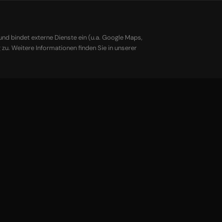
E-MAIL
anfrage@rl-cars.com
nd bindet externe Dienste ein (u.a. Google Maps,
 zu. Weitere Informationen finden Sie in unserer
IHRE AN
Josef L
GESCHÄF
Mathias