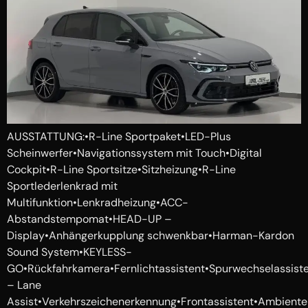
AUSSTATTUNG:•R-Line Sportpaket•LED-Plus
Scheinwerfer•Navigationssystem mit Touch•Digital
Cockpit•R-Line Sportsitze•Sitzheizung•R-Line
Sportlederlenkrad mit
Multifunktion•Lenkradheizung•ACC-
Abstandstempomat•HEAD-UP –
Display•Anhängerkupplung schwenkbar•Harman-Kardon
Sound System•KEYLESS-
GO•Rückfahrkamera•Fernlichtassistent•Spurwechselassiste
– Lane
Assist•Verkehrszeichenerkennung•Frontassistent•Ambient