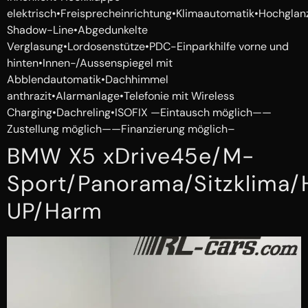
elektrisch•Freisprecheinrichtung•Klimaautomatik•Hochglan
Shadow-Line•Abgedunkelte
Verglasung•Lordosenstütze•PDC-Einparkhilfe vorne und
hinten•Innen-/Aussenspiegel mit
Abblendautomatik•Dachhimmel
anthrazit•Alarmanlage•Telefonie mit Wireless
Charging•Dachreling•ISOFIX —Eintausch möglich——
Zustellung möglich——Finanzierung möglich–
BMW X5 xDrive45e/M-
Sport/Panorama/Sitzklima
UP/Harm