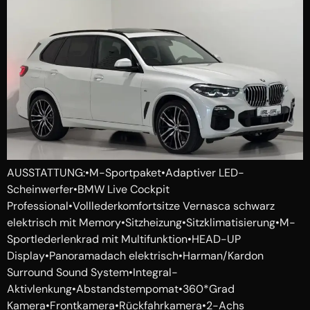
AUSSTATTUNG:•M-Sportpaket•Adaptiver LED-
Scheinwerfer•BMW Live Cockpit
Professional•Volllederkomfortsitze Vernasca schwarz
elektrisch mit Memory•Sitzheizung•Sitzklimatisierung•M-
Sportlederlenkrad mit Multifunktion•HEAD-UP
Display•Panoramadach elektrisch•Harman/Kardon
Surround Sound System•Integral-
Aktivlenkung•Abstandstempomat•360*Grad
Kamera•Frontkamera•Rückfahrkamera•2-Achs