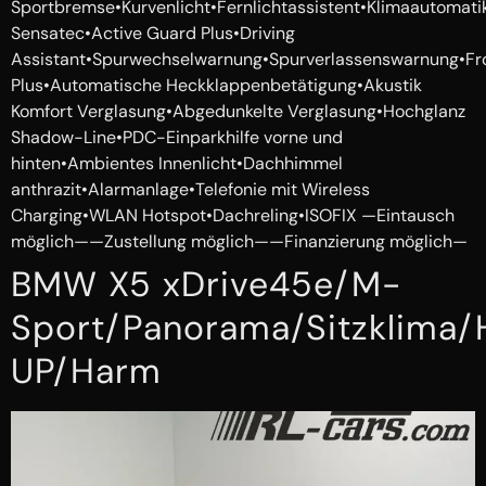
Sportbremse•Kurvenlicht•Fernlichtassistent•Klimaautomati
Sensatec•Active Guard Plus•Driving
Assistant•Spurwechselwarnung•Spurverlassenswarnung•Fro
Plus•Automatische Heckklappenbetätigung•Akustik
Komfort Verglasung•Abgedunkelte Verglasung•Hochglanz
Shadow-Line•PDC-Einparkhilfe vorne und
hinten•Ambientes Innenlicht•Dachhimmel
anthrazit•Alarmanlage•Telefonie mit Wireless
Charging•WLAN Hotspot•Dachreling•ISOFIX —Eintausch
möglich——Zustellung möglich——Finanzierung möglich—
BMW X5 xDrive45e/M-
Sport/Panorama/Sitzklima
UP/Harm