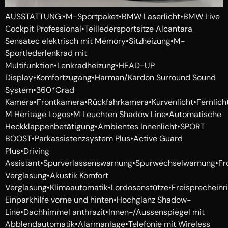
AUSSTATTUNG:•M-Sportpaket•BMW Laserlicht•BMW Live
Cockpit Professional•Teilledersportsitze Alcantara
Sensatec elektrisch mit Memory•Sitzheizung•M-
Sportlederlenkrad mit
Multifunktion•Lenkradheizung•HEAD-UP
Display•Komfortzugang•Harman/Kardon Surround Sound
System•360*Grad
Kamera•Frontkamera•Rückfahrkamera•Kurvenlicht•Fernlic
M Heritage Logos•M Leuchten Shadow Line•Automatische
Heckklappenbetätigung•Ambientes Innenlicht•SPORT
BOOST•Parkassistenzsystem Plus•Active Guard
Plus•Driving
Assistant•Spurverlassenswarnung•Spurwechselwarnung•Fro
Verglasung•Akustik Komfort
Verglasung•Klimaautomatik•Lordosenstütze•Freisprechein
Einparkhilfe vorne und hinten•Hochglanz Shadow-
Line•Dachhimmel anthrazit•Innen-/Aussenspiegel mit
Abblendautomatik•Alarmanlage•Telefonie mit Wireless