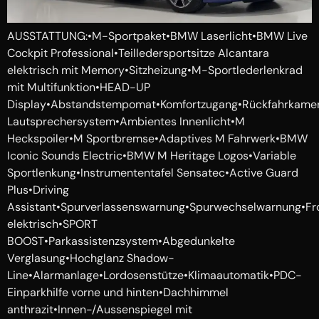
AUSSTATTUNG:•M-Sportpaket•BMW Laserlicht•BMW Live
Cockpit Professional•Teilledersportsitze Alcantara
elektrisch mit Memory•Sitzheizung•M-Sportlederlenkrad
mit Multifunktion•HEAD-UP
Display•Abstandstempomat•Komfortzugang•Rückfahrkamera•
Lautsprechersystem•Ambientes Innenlicht•M
Heckspoiler•M Sportbremse•Adaptives M Fahrwerk•BMW
Iconic Sounds Electric•BMW M Heritage Logos•Variable
Sportlenkung•Instrumententafel Sensatec•Active Guard
Plus•Driving
Assistant•Spurverlassenswarnung•Spurwechselwarnung•Fro
elektrisch•SPORT
BOOST•Parkassistenzsystem•Abgedunkelte
Verglasung•Hochglanz Shadow-
Line•Alarmanlage•Lordosenstütze•Klimaautomatik•PDC-
Einparkhilfe vorne und hinten•Dachhimmel
anthrazit•Innen-/Aussenspiegel mit