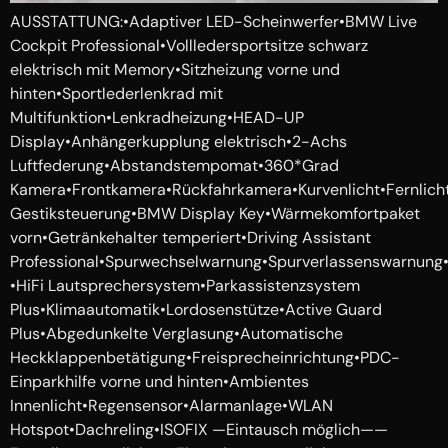
AUSSTATTUNG:•Adaptiver LED-Scheinwerfer•BMW Live
Cockpit Professional•Vollledersportsitze schwarz
elektrisch mit Memory•Sitzheizung vorne und
hinten•Sportlederlenkrad mit
Multifunktion•Lenkradheizung•HEAD-UP
Display•Anhängerkupplung elektrisch•2-Achs
Luftfederung•Abstandstempomat•360*Grad
Kamera•Frontkamera•Rückfahrkamera•Kurvenlicht•Fernlic
Gestiksteuerung•BMW Display Key•Wärmekomfortpaket
vorn•Getränkehalter temperiert•Driving Assistant
Professional•Spurwechselwarnung•Spurverlassenswarnung•S
•HiFi Lautsprechersystem•Parkassistenzsystem
Plus•Klimaautomatik•Lordosenstütze•Active Guard
Plus•Abgedunkelte Verglasung•Automatische
Heckklappenbetätigung•Freisprecheinrichtung•PDC-
Einparkhilfe vorne und hinten•Ambientes
Innenlicht•Regensensor•Alarmanlage•WLAN
Hotspot•Dachreling•ISOFIX —Eintausch möglich——