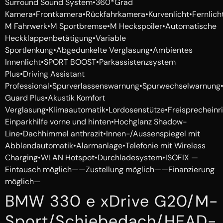
Surround Sound System•360*Grad
Kamera•Frontkamera•Rückfahrkamera•Kurvenlicht•Fernlicht
M Fahrwerk•M Sportbremse•M Heckspoiler•Automatische
Heckklappenbetätigung•Variable
Sportlenkung•Abgedunkelte Verglasung•Ambientes
Innenlicht•SPORT BOOST•Parkassistenzsystem
Plus•Driving Assistant
Professional•Spurverlassenswarnung•Spurwechselwarnung•S
Guard Plus•Akustik Komfort
Verglasung•Klimaautomatik•Lordosenstütze•Freisprechein
Einparkhilfe vorne und hinten•Hochglanz Shadow-
Line•Dachhimmel anthrazit•Innen-/Aussenspiegel mit
Abblendautomatik•Alarmanlage•Telefonie mit Wireless
Charging•WLAN Hotspot•Durchladesystem•ISOFIX —
Eintausch möglich——Zustellung möglich——Finanzierung
möglich—
BMW 330 e xDrive G20/M-
Sport/Schiebedach/HEAD-