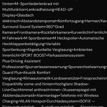
hinten•M-Sportlederlenkrad mit
Multifunktion•Lenkradheizung•HEAD-UP
Display•Glasdach
elektrisch•Abstandstempomat•Komfortzugang•Harman/Ka
Surround Sound System•360*Grad
Kamera•Frontkamera•Rückfahrkamera•Kurvenlicht•Fernlicht
M Fahrwerk•M Sportbremse•M Heckspoiler•Automatische
Heckklappenbetätigung•Variable
Sportlenkung•Abgedunkelte Verglasung•Ambientes
Innenlicht•SPORT BOOST•Parkassistenzsystem
Plus•Driving Assistant
Professional•Spurverlassenswarnung•Spurwechselwarnung•S
Guard Plus•Akustik Komfort
Verglasung•Klimaautomatik•Lordosenstütze•Freisprechein
Einparkhilfe vorne und hinten•Hochglanz Shadow-
Line•Dachhimmel anthrazit•Innen-/Aussenspiegel mit
Abblendautomatik•Alarmanlage•Telefonie mit Wireless
Charging•WLAN Hotspot•Durchladesystem•ISOFIX —
Eintausch möglich——Zustellung möglich——Finanzierung