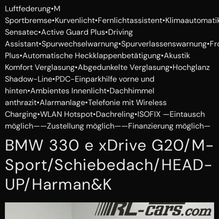
Luftfederung•M
Sportbremse•Kurvenlicht•Fernlichtassistent•Klimaautomati
Sensatec•Active Guard Plus•Driving
Assistant•Spurwechselwarnung•Spurverlassenswarnung•Fro
Plus•Automatische Heckklappenbetätigung•Akustik
Komfort Verglasung•Abgedunkelte Verglasung•Hochglanz
Shadow-Line•PDC-Einparkhilfe vorne und
hinten•Ambientes Innenlicht•Dachhimmel
anthrazit•Alarmanlage•Telefonie mit Wireless
Charging•WLAN Hotspot•Dachreling•ISOFIX —Eintausch
möglich——Zustellung möglich——Finanzierung möglich—
BMW 330 e xDrive G20/M-
Sport/Schiebedach/HEAD-
UP/Harman&K