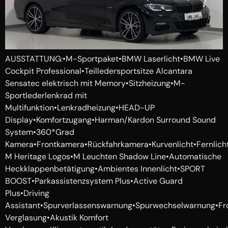
AUSSTATTUNG:•M-Sportpaket•BMW Laserlicht•BMW Live
Cockpit Professional•Teilledersportsitze Alcantara
Sensatec elektrisch mit Memory•Sitzheizung•M-
Sportlederlenkrad mit
Multifunktion•Lenkradheizung•HEAD-UP
Display•Komfortzugang•Harman/Kardon Surround Sound
System•360*Grad
Kamera•Frontkamera•Rückfahrkamera•Kurvenlicht•Fernlic
M Heritage Logos•M Leuchten Shadow Line•Automatische
Heckklappenbetätigung•Ambientes Innenlicht•SPORT
BOOST•Parkassistenzsystem Plus•Active Guard
Plus•Driving
Assistant•Spurverlassenswarnung•Spurwechselwarnung•Fro
Verglasung•Akustik Komfort