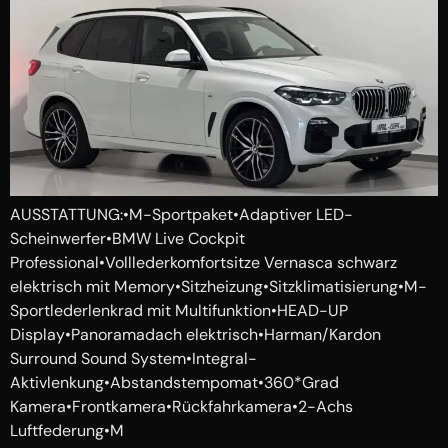
AUSSTATTUNG:•M-Sportpaket•Adaptiver LED-
Scheinwerfer•BMW Live Cockpit
Professional•Volllederkomfortsitze Vernasca schwarz
elektrisch mit Memory•Sitzheizung•Sitzklimatisierung•M-
Sportlederlenkrad mit Multifunktion•HEAD-UP
Display•Panoramadach elektrisch•Harman/Kardon
Surround Sound System•Integral-
Aktivlenkung•Abstandstempomat•360*Grad
Kamera•Frontkamera•Rückfahrkamera•2-Achs
Luftfederung•M