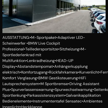
AUSSTATTUNG:•M-Sportpaket•Adaptiver LED-
Scheinwerfer •BMW Live Cockpit
Professional•Teilledersportsitze•Sitzheizung•M-
Sportlederlenkrad mit
Multifunktion•Lenkradheizung•HEAD-UP
Display•Abstandstempomat•Anhängerkupplung
elektrisch•Komfortzugang•Rückfahrkamera•Kurvenlicht•Fernl
Komfort Verglasung•BMW Gestiksteuerung•HiFi
Lautsprechersystem•M Sportbremse•Driving Assistant
Plus•Spurverlassenswarnung•Spurwechselwarnung•Seitenko
Sportlenkung•Parkassistenzsystem•Galvanikapplikation
Bedienelemente•Instrumententafel Sensatec•Ambientes
Innenlicht•Heckklappe