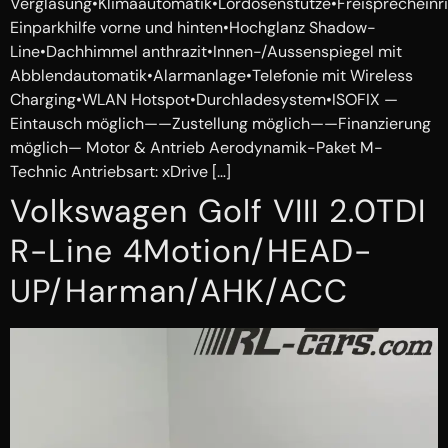
Verglasung•Klimaautomatik•Lordosenstütze•Freisprechein
Einparkhilfe vorne und hinten•Hochglanz Shadow-
Line•Dachhimmel anthrazit•Innen-/Aussenspiegel mit
Abblendautomatik•Alarmanlage•Telefonie mit Wireless
Charging•WLAN Hotspot•Durchladesystem•ISOFIX —
Eintausch möglich——Zustellung möglich——Finanzierung
möglich— Motor & Antrieb Aerodynamik-Paket M-
Technic Antriebsart: xDrive […]
Volkswagen Golf VIII 2.0TDI
R-Line 4Motion/HEAD-
UP/Harman/AHK/ACC