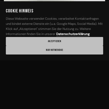
Cookie Hinweis
‹
›
Diese Webseite verwendet Cookies, verarbeitet Kontaktanfragen
und bindet externe Dienste ein (u.a. Google Maps, Social Media). Mit
Klick auf „Akzeptieren" stimmen Sie der Nutzung zu. Weitere
Informationen finden Sie in unserer
Datenschutzerklärung
.
AKZEPTIEREN
1 / 21
NUR NOTWENDIGE
BMW
ANGEB.-NR: 17390
BMW iX3 LCI Inspiring/M-
Sport/Panorama/AHK/Laser/Kamera
03/2022
81.000 km
Elektro
286 PS / 210 kW