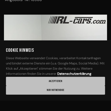
‹
›
Cookie Hinweis
Diese Webseite verwendet Cookies, verarbeitet Kontaktanfragen
und bindet externe Dienste ein (u.a. Google Maps, Social Media). Mit
Klick auf „Akzeptieren" stimmen Sie der Nutzung zu. Weitere
Informationen finden Sie in unserer
Datenschutzerklärung
.
AKZEPTIEREN
1 / 24
NUR NOTWENDIGE
BMW
ANGEB.-NR: 16988
BMW iX3 Impressive//Panorama/HEAD-