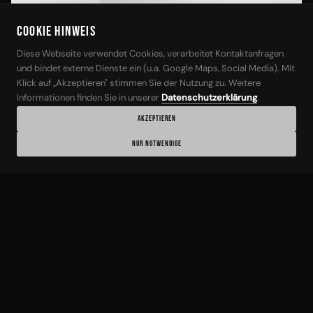
Cookie Hinweis
‹
›
Diese Webseite verwendet Cookies, verarbeitet Kontaktanfragen
und bindet externe Dienste ein (u.a. Google Maps, Social Media). Mit
Klick auf „Akzeptieren" stimmen Sie der Nutzung zu. Weitere
Informationen finden Sie in unserer
Datenschutzerklärung
.
AKZEPTIEREN
1 / 21
NUR NOTWENDIGE
BMW
ANGEB.-NR: 16464
BMW 630 D xDrive GT Aut/M-Sport/HEAD-
UP/360*Grad/Memory
06/2018
99.000 km
Diesel
265 PS / 195 kW