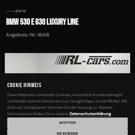
BMW
BMW 530 E G30 LUXURY LINE
Angebots-Nr: 18416
Cookie Hinweis
‹
›
Diese Webseite verwendet Cookies, verarbeitet Kontaktanfragen
und bindet externe Dienste ein (u.a. Google Maps, Social Media). Mit
Klick auf „Akzeptieren" stimmen Sie der Nutzung zu. Weitere
Informationen finden Sie in unserer
Datenschutzerklärung
.
AKZEPTIEREN
1 / 22
NUR NOTWENDIGE