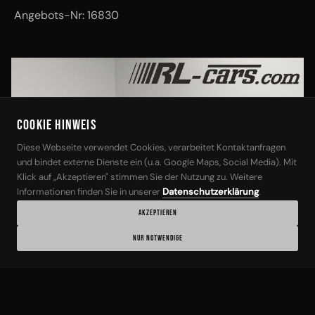
Angebots-Nr: 16830
Cookie Hinweis
Diese Webseite verwendet Cookies, verarbeitet Kontaktanfragen
‹
›
und bindet externe Dienste ein (u.a. Google Maps, Social Media). Mit
Klick auf „Akzeptieren" stimmen Sie der Nutzung zu. Weitere
Informationen finden Sie in unserer
Datenschutzerklärung
.
AKZEPTIEREN
NUR NOTWENDIGE
1 / 18
BMW
ANGEB.-NR: 16830