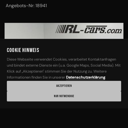
Angebots-Nr: 18941
Cookie Hinweis
Diese Webseite verwendet Cookies, verarbeitet Kontaktanfragen
‹
›
und bindet externe Dienste ein (u.a. Google Maps, Social Media). Mit
Klick auf „Akzeptieren" stimmen Sie der Nutzung zu. Weitere
Informationen finden Sie in unserer
Datenschutzerklärung
.
AKZEPTIEREN
NUR NOTWENDIGE
1 / 18
BMW
ANGEB.-NR: 18941